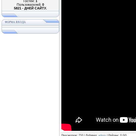
Гостей:
1
Пользователей:
0
5821 - ДНЕЙ САЙТУ.
ФОРМА ВХОДА
Просмотров
: 710 |
Добавил
:
admin
|
Рейтинг
:
0.0
/
0