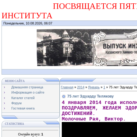
ПОСВЯЩАЕТСЯ ПЯТИДЕС
ИНСТИТУТА
Понедельник, 10.08.2026, 06:07
МЕНЮ САЙТА
Домашняя страница
Главная
»
2014
»
Январь
»
1
» 75 лет Эдуарду Т
Информация о сайте
75 лет Эдуарду Телякову
Каталог статей
4 января 2014 года испол
Форум
ПОЗДРАВЛЯЕМ, ЖЕЛАЕМ ЗДО
Гостевая книга
ДОСТИЖЕНИЙ.
Молочные Рая, Виктор.
СТАТИСТИКА
Онлайн всего:
1