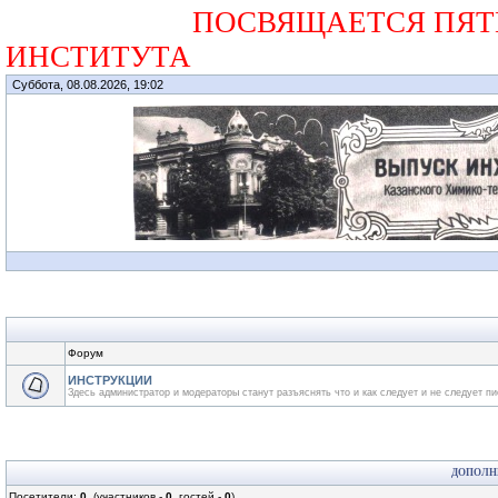
ПОСВЯЩАЕТСЯ ПЯТИДЕС
ИНСТИТУТА
Суббота, 08.08.2026, 19:02
Форум
ИНСТРУКЦИИ
Здесь администратор и модераторы станут разъяснять что и как следует и не следует пи
ДОПОЛН
Посетители:
0
(участников -
0
, гостей -
0
)